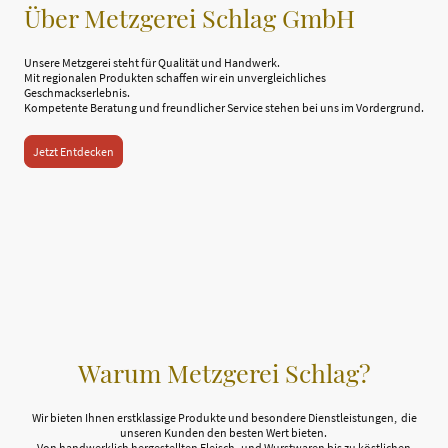
Über Metzgerei Schlag GmbH
Unsere Metzgerei steht für Qualität und Handwerk.
Mit regionalen Produkten schaffen wir ein unvergleichliches
Geschmackserlebnis.
Kompetente Beratung und freundlicher Service stehen bei uns im Vordergrund.
Jetzt Entdecken
Warum Metzgerei Schlag?
Wir bieten Ihnen erstklassige Produkte und besondere Dienstleistungen, die
unseren Kunden den besten Wert bieten.
Von handwerklich hergestellten Fleisch- und Wurstwaren bis zu köstlichen